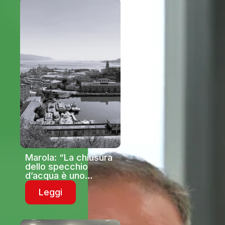
Marola: “La chiusura
dello specchio
d’acqua è uno
schiaffo al borgo e
Leggi
dimostra l’assenza di
iniziativa istituzionale
locale e regionale:
subito un tavolo con