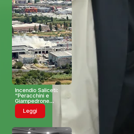
briciole”
Incendio Saliceti:
“Peracchini e
Giampedrone
dovrebbero
Leggi
spiegare cos’è
accaduto e quali
sono le
conseguenze”