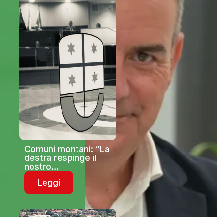
la Difesa”
Comuni montani: “La
destra respinge il
nostro
emendamento da 1
Leggi
milione di euro e
volta le spalle
all’entroterra a cui
lascia solo le