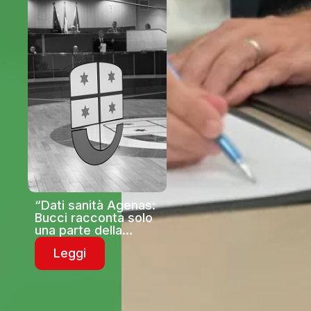
“Dati sanità Agenas:
Bucci racconta solo
una parte della
realtà. Sulle visite
Leggi
urgenti la Liguria è
fanalino di coda del
Paese”