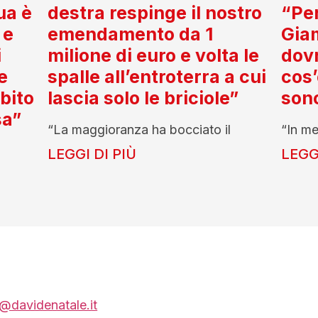
ua è
destra respinge il nostro
“Per
 e
emendamento da 1
Gia
i
milione di euro e volta le
dov
e
spalle all’entroterra a cui
cos’
ubito
lascia solo le briciole”
son
sa”
“La maggioranza ha bocciato il
“In me
LEGGI DI PIÙ
LEGGI
@davidenatale.it