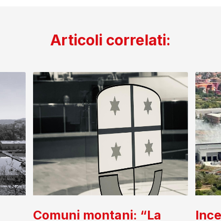
Articoli correlati:
Comuni montani: “La
Ince