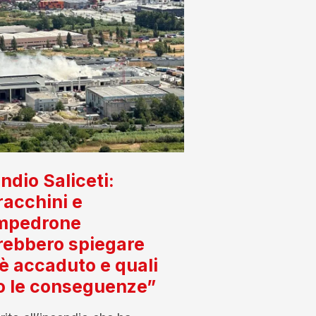
ndio Saliceti:
acchini e
mpedrone
rebbero spiegare
è accaduto e quali
o le conseguenze”