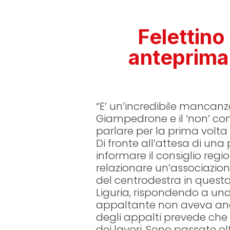
Felettin
anteprima 
“E’ un’incredibile mancanza 
Giampedrone e il ‘non’ c
parlare per la prima volt
Di fronte all’attesa di una
informare il consiglio regi
relazionare un’associazion
del centrodestra in questa 
Liguria, rispondendo a una
appaltante non aveva anc
degli appalti prevede che
dei lavori. Sono passate 