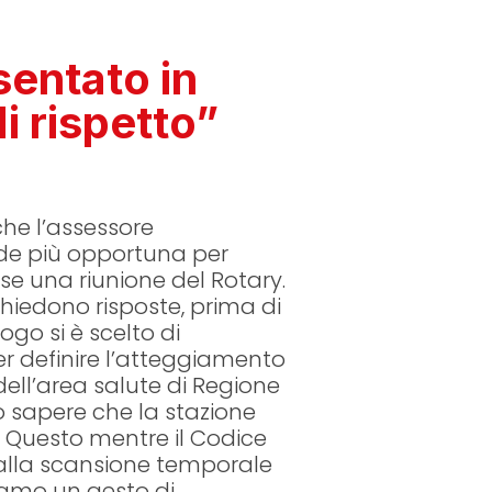
entato in
i rispetto”
 che l’assessore
de più opportuna per
e una riunione del Rotary.
chiedono risposte, prima di
ogo si è scelto di
er definire l’atteggiamento
dell’area salute di Regione
o sapere che la stazione
Questo mentre il Codice
dalla scansione temporale
iamo un gesto di