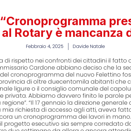
o “Cronoprogramma pres
al Rotary è mancanza d
Febbraio 4, 2025
Davide Natale
di rispetto nei confronti dei cittadini il fatto
ommissario Cardone abbiano deciso che la se
a del cronoprogramma del nuovo Felettino foss
 provincia di oltre duecentomila abitanti che 
onale ligure o il consiglio comunale del capolu
e privata. Abbiamo davvero finito le parole p
regione”. “Il 17 gennaio la direzione generale 
 mia richiesta di accesso agli atti, aveva fatt
ora un cronoprogramma dei lavori in mano. 
 il progetto esecutivo sia sempre corredato 
oltre due settimane da allora e ancora attend