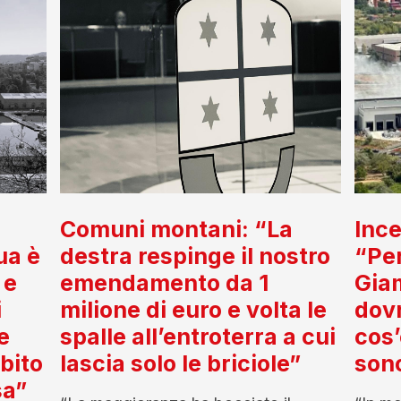
Comuni montani: “La
Ince
ua è
destra respinge il nostro
“Per
 e
emendamento da 1
Gia
i
milione di euro e volta le
dov
e
spalle all’entroterra a cui
cos’
ubito
lascia solo le briciole”
son
sa”