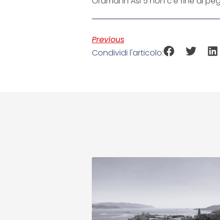
Oramai in Asl 5 non c’è fine al pe
Previous
Condividi l'articolo: