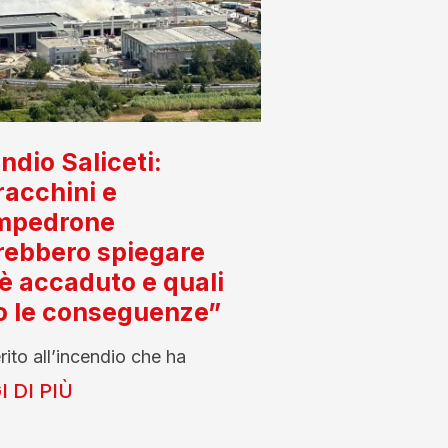
ndio Saliceti:
acchini e
mpedrone
rebbero spiegare
è accaduto e quali
o le conseguenze”
rito all’incendio che ha
 DI PIÙ