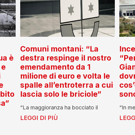
Comuni montani: “La
Ince
ua è
destra respinge il nostro
“Per
 e
emendamento da 1
Gia
i
milione di euro e volta le
dov
e
spalle all’entroterra a cui
cos’
ubito
lascia solo le briciole”
son
sa”
“La maggioranza ha bocciato il
“In me
LEGGI DI PIÙ
LEGGI