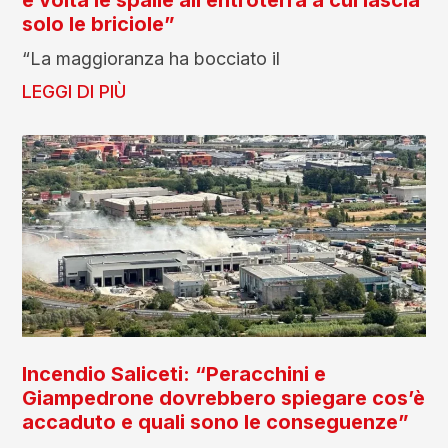
e volta le spalle all’entroterra a cui lascia
solo le briciole”
“La maggioranza ha bocciato il
LEGGI DI PIÙ
Incendio Saliceti: “Peracchini e
Giampedrone dovrebbero spiegare cos’è
accaduto e quali sono le conseguenze”