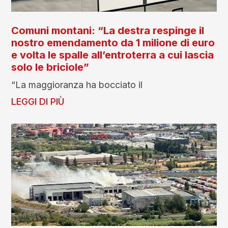
Comuni montani: “La destra respinge il
nostro emendamento da 1 milione di euro
e volta le spalle all’entroterra a cui lascia
solo le briciole”
“La maggioranza ha bocciato il
LEGGI DI PIÙ