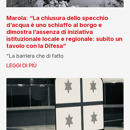
Marola: “La chiusura dello specchio
d’acqua è uno schiaffo al borgo e
dimostra l’assenza di iniziativa
istituzionale locale e regionale: subito un
tavolo con la Difesa”
“La barriera che di fatto
LEGGI DI PIÙ