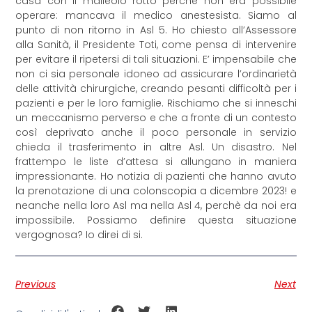
casa con il malleolo rotto perchè non era possibile
operare: mancava il medico anestesista. Siamo al
punto di non ritorno in Asl 5. Ho chiesto all’Assessore
alla Sanità, il Presidente Toti, come pensa di intervenire
per evitare il ripetersi di tali situazioni. E’ impensabile che
non ci sia personale idoneo ad assicurare l’ordinarietà
delle attività chirurgiche, creando pesanti difficoltà per i
pazienti e per le loro famiglie. Rischiamo che si inneschi
un meccanismo perverso e che a fronte di un contesto
così deprivato anche il poco personale in servizio
chieda il trasferimento in altre Asl. Un disastro. Nel
frattempo le liste d’attesa si allungano in maniera
impressionante. Ho notizia di pazienti che hanno avuto
la prenotazione di una colonscopia a dicembre 2023! e
neanche nella loro Asl ma nella Asl 4, perchè da noi era
impossibile. Possiamo definire questa situazione
vergognosa? Io direi di si.
Previous
Next