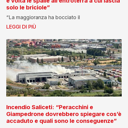
e volta le spalle all’entroterra a cui lascia
solo le briciole”
“La maggioranza ha bocciato il
LEGGI DI PIÙ
Incendio Saliceti: “Peracchini e
Giampedrone dovrebbero spiegare cos’è
accaduto e quali sono le conseguenze”