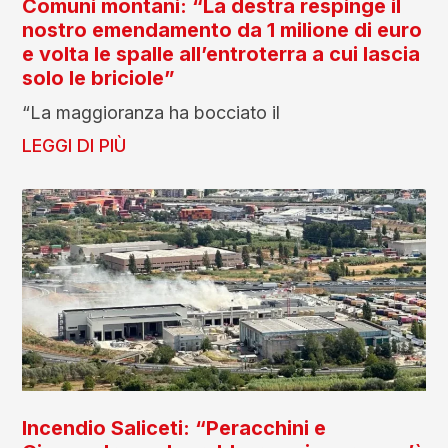
Comuni montani: “La destra respinge il
nostro emendamento da 1 milione di euro
e volta le spalle all’entroterra a cui lascia
solo le briciole”
“La maggioranza ha bocciato il
LEGGI DI PIÙ
Incendio Saliceti: “Peracchini e