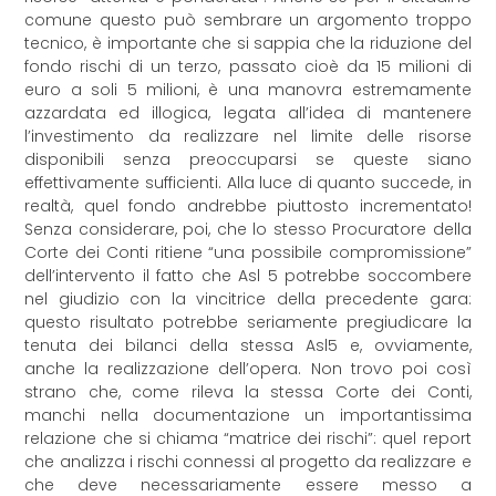
comune questo può sembrare un argomento troppo
tecnico, è importante che si sappia che la riduzione del
fondo rischi di un terzo, passato cioè da 15 milioni di
euro a soli 5 milioni, è una manovra estremamente
azzardata ed illogica, legata all’idea di mantenere
l’investimento da realizzare nel limite delle risorse
disponibili senza preoccuparsi se queste siano
effettivamente sufficienti. Alla luce di quanto succede, in
realtà, quel fondo andrebbe piuttosto incrementato!
Senza considerare, poi, che lo stesso Procuratore della
Corte dei Conti ritiene “una possibile compromissione”
dell’intervento il fatto che Asl 5 potrebbe soccombere
nel giudizio con la vincitrice della precedente gara:
questo risultato potrebbe seriamente pregiudicare la
tenuta dei bilanci della stessa Asl5 e, ovviamente,
anche la realizzazione dell’opera. Non trovo poi così
strano che, come rileva la stessa Corte dei Conti,
manchi nella documentazione un importantissima
relazione che si chiama “matrice dei rischi”: quel report
che analizza i rischi connessi al progetto da realizzare e
che deve necessariamente essere messo a