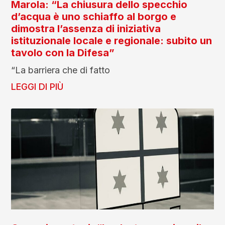
Marola: “La chiusura dello specchio
d’acqua è uno schiaffo al borgo e
dimostra l’assenza di iniziativa
istituzionale locale e regionale: subito un
tavolo con la Difesa”
“La barriera che di fatto
LEGGI DI PIÙ