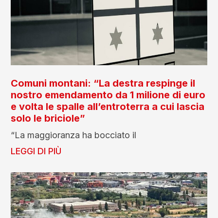
Comuni montani: “La destra respinge il
nostro emendamento da 1 milione di euro
e volta le spalle all’entroterra a cui lascia
solo le briciole”
“La maggioranza ha bocciato il
LEGGI DI PIÙ