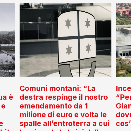
Comuni montani: “La
Ince
ua è
destra respinge il nostro
“Per
 e
emendamento da 1
Gia
i
milione di euro e volta le
dov
e
spalle all’entroterra a cui
cos’