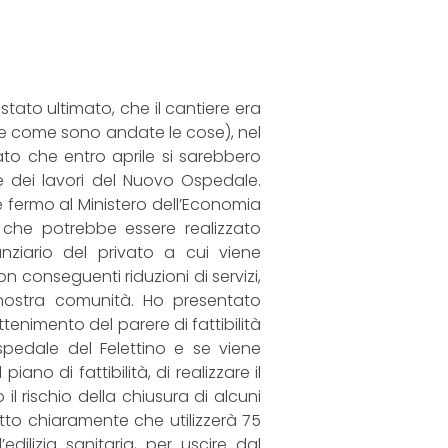
tato ultimato, che il cantiere era
vece come sono andate le cose), nel
ato che entro aprile si sarebbero
ne dei lavori del Nuovo Ospedale.
e fermo al Ministero dell’Economia
le che potrebbe essere realizzato
nziario del privato a cui viene
n conseguenti riduzioni di servizi,
a nostra comunità. Ho presentato
tenimento del parere di fattibilità
pedale del Felettino e se viene
no di fattibilità, di realizzare il
l rischio della chiusura di alcuni
etto chiaramente che utilizzerà 75
edilizia sanitaria, per uscire dal