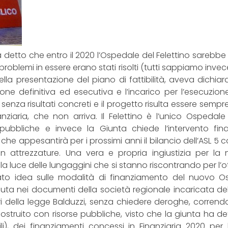
 detto che entro il 2020 l’Ospedale del Felettino sarebbe s
 problemi in essere erano stati risolti (tutti sappiamo in
a presentazione del piano di fattibilità, aveva dichiar
one definitiva ed esecutiva e l’incarico per l’esecuzio
senza risultati concreti e il progetto risulta essere sempr
inanziaria, che non arriva. Il Felettino è l’unico Ospeda
 pubbliche e invece la Giunta chiede l’intervento fina
 appesantirà per i prossimi anni il bilancio dell’ASL 5 co
 in attrezzature. Una vera e propria ingiustizia per l
la luce delle lungaggini che si stanno riscontrando per l’ot
iato idea sulle modalità di finanziamento del nuovo Os
a nei documenti della società regionale incaricata del pia
 della legge Balduzzi, senza chiedere deroghe, correndo i
ostruito con risorse pubbliche, visto che la giunta ha d
li), dei finanziamenti concessi in Finanziaria 2020 per l’