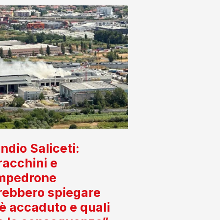
ndio Saliceti:
acchini e
mpedrone
rebbero spiegare
è accaduto e quali