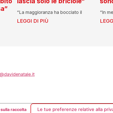
ubito
lascia solo le briciole”
son
sa”
“La maggioranza ha bocciato il
“In me
LEGGI DI PIÙ
LEGGI
@davidenatale.it
Le tue preferenze relative alla pri
sulla raccolta