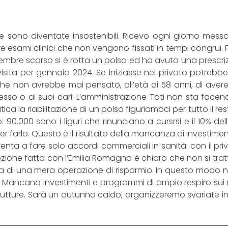
tarie sono diventate insostenibili. Ricevo ogni giorno mes
re esami clinici che non vengono fissati in tempi congrui
embre scorso si è rotta un polso ed ha avuto una prescrizi
a visita per gennaio 2024. Se iniziasse nel privato potre
o che non avrebbe mai pensato, all’età di 58 anni, di ave
sso o ai suoi cari. L’amministrazione Toti non sta facend
ca la riabilitazione di un polso figuriamoci per tutto il rest
: 90.000 sono i liguri che rinunciano a cursrsi e il 10% 
per farlo. Questo è il risultato della mancanza di investim
enta a fare solo accordi commerciali in sanità: con il pr
ione fatta con l’Emilia Romagna è chiaro che non si trat
a di una mera operazione di risparmio. In questo modo no
ti! Mancano investimenti e programmi di ampio respiro sui ma
utture. Sarà un autunno caldo, organizzeremo svariate iniz