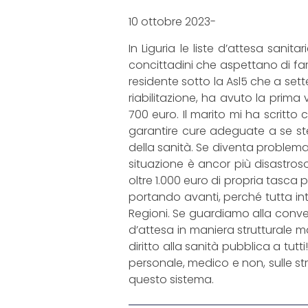
10 ottobre 2023-
In Liguria le liste d’attesa sani
concittadini che aspettano di fa
residente sotto la Asl5 che a sett
riabilitazione, ha avuto la prim
700 euro. Il marito mi ha scritt
garantire cure adeguate a se ste
della sanità. Se diventa problemati
situazione è ancor più disastroso
oltre 1.000 euro di propria tasca 
portando avanti, perché tutta int
Regioni. Se guardiamo alla convez
d’attesa in maniera strutturale m
diritto alla sanità pubblica a tut
personale, medico e non, sulle str
questo sistema.