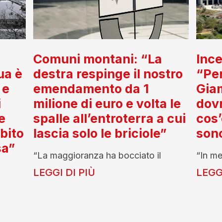
Comuni montani: “La
Ince
ua è
destra respinge il nostro
“Per
 e
emendamento da 1
Gia
i
milione di euro e volta le
dov
e
spalle all’entroterra a cui
cos’
ubito
lascia solo le briciole”
son
sa”
“La maggioranza ha bocciato il
“In me
LEGGI DI PIÙ
LEGGI