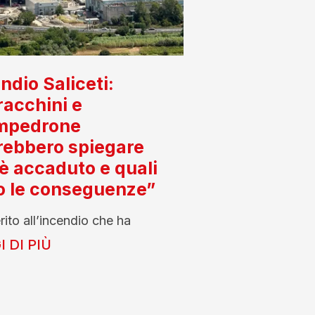
ndio Saliceti:
acchini e
mpedrone
rebbero spiegare
è accaduto e quali
o le conseguenze”
rito all’incendio che ha
 DI PIÙ