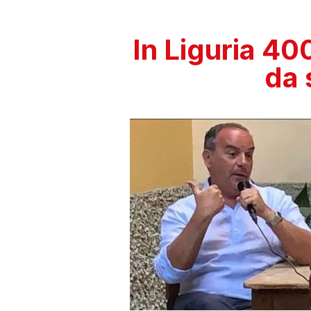
In Liguria 40
da 