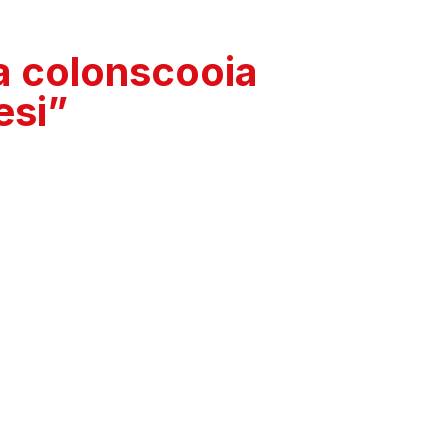
na colonscooia
esi”