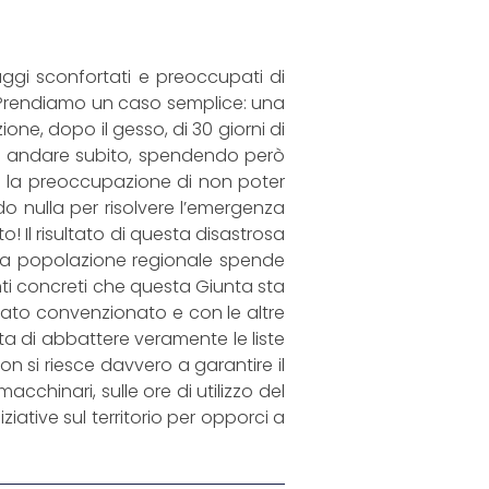
saggi sconfortati e preoccupati di
. Prendiamo un caso semplice: una
one, dopo il gesso, di 30 giorni di
bbe andare subito, spendendo però
re la preoccupazione di non poter
o nulla per risolvere l’emergenza
o! Il risultato di questa disastrosa
della popolazione regionale spende
enti concreti che questa Giunta sta
ivato convenzionato e con le altre
ta di abbattere veramente le liste
n si riesce davvero a garantire il
cchinari, sulle ore di utilizzo del
iative sul territorio per opporci a