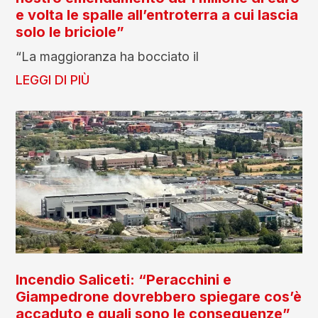
e volta le spalle all’entroterra a cui lascia
solo le briciole”
“La maggioranza ha bocciato il
LEGGI DI PIÙ
Incendio Saliceti: “Peracchini e
Giampedrone dovrebbero spiegare cos’è
accaduto e quali sono le conseguenze”